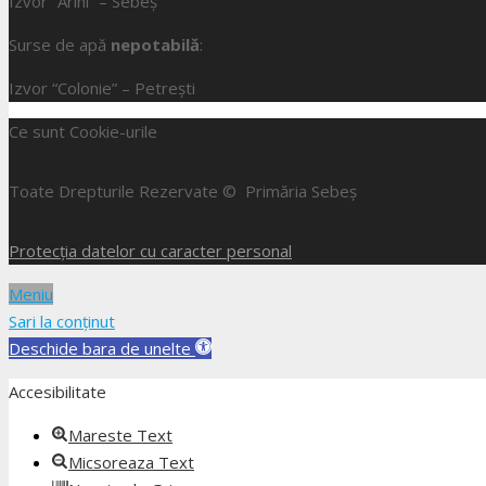
Izvor “Arini” – Sebeș
Surse de apă
nepotabilă
:
Izvor “Colonie” – Petrești
Ce sunt Cookie-urile
Toate Drepturile Rezervate © Primăria Sebeș
Protecția datelor cu caracter personal
Meniu
Sari la conținut
Deschide bara de unelte
Accesibilitate
Mareste Text
Micsoreaza Text