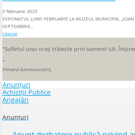
3 februarie 2025
EXPONATUL LUNII FEBRUARIE LA MUZEUL MUNICIPAL „IOAN R
SEPTEMBRIE...
Citeste
Sufletul unui oraș trăiește prin oamenii săi. Împr
Primarul dumneavoastră,
Anunțuri
Achiziții Publice
Angajări
Anunțuri
Anunț dezbatere publică privind 