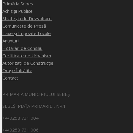
Primăria Sebeș
Achiziții Publice
Strategia de Dezvoltare
Comunicate de Presă
Taxe și Impozite Locale
Anunțuri
Hotărâri de Consiliu
Certificate de Urbanism
Autorizații de Construcție
Orașe Înfrățite
Contact
PRIMĂRIA MUNICIPIULUI SEBEȘ
SEBEȘ, PIAȚA PRIMĂRIEI, NR.1
+4/0258 731 004
+4/0258 731 006