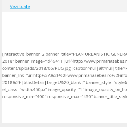
Vezi toate
[interactive_banner_2 banner_title=”PLAN URBANISTIC GENERAL
2018″ banner_image=”id^6411|url^http://www.primariasebes.
content/uploads/2018/06/PUG.jpg|caption^null|alt^null|title^
banner_link=”url:http%3A%2F%2Fwww.primariasebes.ro%2Finform
2018%2F|title:Detalii|target:%20_blank|” banner_style=”styl
el_class=”width:450px” image_opacity=”1″ image_opacity_on_h
responsive_min=”400″ responsive_max=”450″ banner_title_style