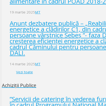
alimentare în cadrul POAD 2018-
19 martie 2025
MT
Anunț dezbatere publică – „Reabilit
energetice a clădirilor C1, din ca
persoane vârstnice Sebeș ”- faza DA
creşterea eficienţei energetice a cl
cadrul Căminului pentru persoane 
DALI.
14 martie 2025
MT
Vezi toate
Achiziții Publice
”Servicii de catering în vederea fu
în cadrul Programului Național M