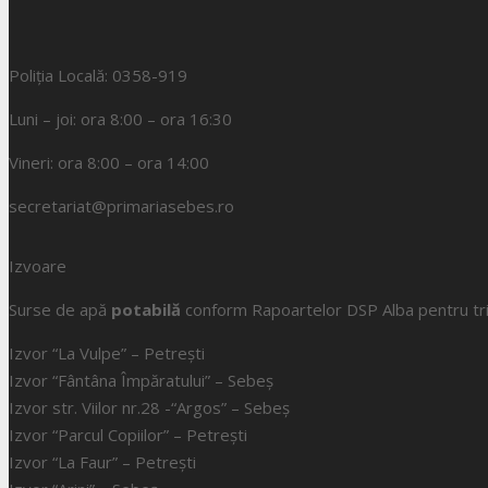
Poliția Locală: 0358-919
Luni – joi: ora 8:00 – ora 16:30
Vineri: ora 8:00 – ora 14:00
secretariat@primariasebes.ro
Izvoare
Surse de apă
potabilă
conform Rapoartelor DSP Alba pentru tri
Izvor “La Vulpe” – Petrești
Izvor “Fântâna Împăratului” – Sebeș
Izvor str. Viilor nr.28 -“Argos” – Sebeș
Izvor “Parcul Copiilor” – Petrești
Izvor “La Faur” – Petrești